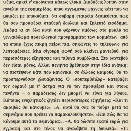
ψέμα, αρκεί ν’ ακούγεται κάπως γλυκά. Διαβάζεις λοιπόν στην
αγγελία της εφημερίδας, όπου αγχωμένος ψάχνεις κάτι που να
μοιάζει με αποκούμπι, ότι σοβαρή εταιρεία δεσμεύεται πως
θα σου προσφέρει σταθερή δουλειά και ζηλευτό εισόδημα.
Ακόμα κι αν όλα αυτά σού φέρνουν αμέσως στο μυαλό τα
γενναιόδωρα προεκλογικά προγράμματα των κομμάτων, από
τα οποία έχεις πικρή πείρα πια, σηκώνεις το τηλέφωνο για
λεπτομέρειες. Μια σίγουρη φωνή σού κλείνει ραντεβού, για
περισσότερες εξηγήσεις και πιθανά συμβόλαια. Στο ραντεβού
δεν είσαι μόνος. Αλλοι πενήντα βρέθηκαν στην ίδια ανάγκη:
να πιστέψουν κάτι που κανονικά, σε άλλους καιρούς, θα το
προσπερνούσαν χλευάζοντας. Ο «σουπερβάιζορ» κατεβάζει
τον ουρανό με τ’ άστρα για να τον προσφέρει και στους
πενήντα – ο παράδεισος δεν μπορεί να είναι για λίγους.
Κάποιος ενοχλητικός ζητάει περισσότερες εξηγήσεις: «Και τι
ακριβώς θα κάνουμε;». «Α, αυτό θα σας το πούμε μετά τα
σεμινάρια που πρέπει να παρακολουθήσετε». «Και πώς θα τα
κάνουμε αυτά τα σεμινάρια;». «Α, θα δώσετε εκατό ευρώ για
εγγραφή και στο τέλος θα αναλάβετε τη δουλειά». «Τι