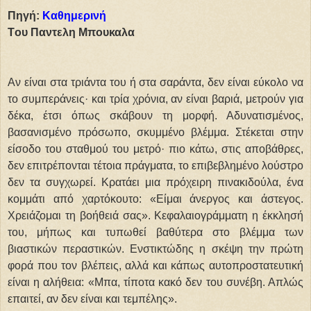
Πηγή:
Καθημερινή
Tου Παντελη Μπουκαλα
Αν είναι στα τριάντα του ή στα σαράντα, δεν είναι εύκολο να
το συμπεράνεις· και τρία χρόνια, αν είναι βαριά, μετρούν για
δέκα, έτσι όπως σκάβουν τη μορφή. Αδυνατισμένος,
βασανισμένο πρόσωπο, σκυμμένο βλέμμα. Στέκεται στην
είσοδο του σταθμού του μετρό· πιο κάτω, στις αποβάθρες,
δεν επιτρέπονται τέτοια πράγματα, το επιβεβλημένο λούστρο
δεν τα συγχωρεί. Κρατάει μια πρόχειρη πινακιδούλα, ένα
κομμάτι από χαρτόκουτο: «Είμαι άνεργος και άστεγος.
Χρειάζομαι τη βοήθειά σας». Κεφαλαιογράμματη η έκκλησή
του, μήπως και τυπωθεί βαθύτερα στο βλέμμα των
βιαστικών περαστικών. Ενστικτώδης η σκέψη την πρώτη
φορά που τον βλέπεις, αλλά και κάπως αυτοπροστατευτική
είναι η αλήθεια: «Μπα, τίποτα κακό δεν του συνέβη. Απλώς
επαιτεί, αν δεν είναι και τεμπέλης».