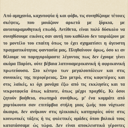
Από αμηχανία, καχυποψία ή και φόβο, τις συνηθίζουμε τέτοιες
σκέψεις, που μοιάζουν αρκετά με ξόρκια, με
αυτοπαραμυθητική επωδή. Αντίθετα, είναι πολύ δύσκολο να
συνηθίσουμε εικόνες σαν αυτή που καθόλου δεν ταιριάζουν με
το μοντέλο του επαίτη όπως το έχει σχηματίσει η άγευστη
πραγματικότητας φαντασία μας. Πληθαίνουν όμως, όσο κι αν
θέλουμε να παρηγοριόμαστε λέγοντας πως δεν έχουμε γίνει
ακόμα Παρίσι, ούτε βέβαια λατινοαμερικανική ή αφρικανική
πρωτεύουσα. Στο κέντρο των μεγαλουπόλεων και στις
συνοικίες της περιφέρειας. Στο μετρό, στις καφετέριες και
στις λαϊκές, κι όχι μονάχα έξω από τις εκκλησίες και τα
νεκροταφεία όπως κάποτε, όπως μέχρι προχθές. Κι όσοι
ζητούν βοήθεια, σιωπηρά συνήθως, μ’ ένα κομμάτι από
χαρτόκουτο σαν επιτύμβια στήλη μιας ζωής που νύχτωσε
άκαιρα, δεν ανήκουν στις ηλικιακές κατηγορίες ούτε στις
κοινωνικές τάξεις ή τις φυλετικές ομάδες όπου βολικά τους
κατατάσσαμε ώς τώρα. Δεν είναι αποκλειστικά γέροντες