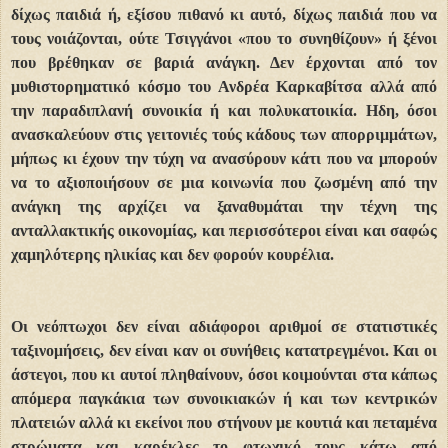
δίχως παιδιά ή, εξίσου πιθανό κι αυτό, δίχως παιδιά που να
τους νοιάζονται, ούτε Τσιγγάνοι «που το συνηθίζουν» ή ξένοι
που βρέθηκαν σε βαριά ανάγκη. Δεν έρχονται από τον
μυθιστορηματικό κόσμο του Ανδρέα Καρκαβίτσα αλλά από
την παραδιπλανή συνοικία ή και πολυκατοικία. Ηδη, όσοι
ανασκαλεύουν στις γειτονιές τούς κάδους των απορριμμάτων,
μήπως κι έχουν την τύχη να ανασύρουν κάτι που να μπορούν
να το αξιοποιήσουν σε μια κοινωνία που ζωσμένη από την
ανάγκη της αρχίζει να ξαναθυμάται την τέχνη της
ανταλλακτικής οικονομίας, και περισσότεροι είναι και σαφώς
χαμηλότερης ηλικίας και δεν φορούν κουρέλια.
Οι νεόπτωχοι δεν είναι αδιάφοροι αριθμοί σε στατιστικές
ταξινομήσεις, δεν είναι καν οι συνήθεις κατατρεγμένοι. Και οι
άστεγοι, που κι αυτοί πληθαίνουν, όσοι κοιμούνται στα κάπως
απόμερα παγκάκια των συνοικιακών ή και των κεντρικών
πλατειών αλλά κι εκείνοι που στήνουν με κουτιά και πεταμένα
στρώματα και καρέκλες το φτωχικό τους κάτω από