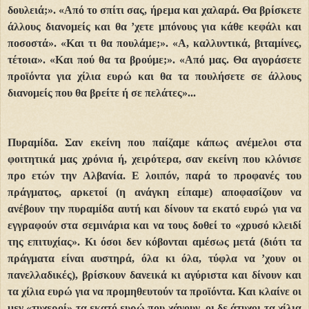
δουλειά;». «Από το σπίτι σας, ήρεμα και χαλαρά. Θα βρίσκετε
άλλους διανομείς και θα ’χετε μπόνους για κάθε κεφάλι και
ποσοστά». «Και τι θα πουλάμε;». «Α, καλλυντικά, βιταμίνες,
τέτοια». «Και πού θα τα βρούμε;». «Από μας. Θα αγοράσετε
προϊόντα για χίλια ευρώ και θα τα πουλήσετε σε άλλους
διανομείς που θα βρείτε ή σε πελάτες»...
Πυραμίδα. Σαν εκείνη που παίζαμε κάπως ανέμελοι στα
φοιτητικά μας χρόνια ή, χειρότερα, σαν εκείνη που κλόνισε
προ ετών την Αλβανία. Ε λοιπόν, παρά το προφανές του
πράγματος, αρκετοί (η ανάγκη είπαμε) αποφασίζουν να
ανέβουν την πυραμίδα αυτή και δίνουν τα εκατό ευρώ για να
εγγραφούν στα σεμινάρια και να τους δοθεί το «χρυσό κλειδί
της επιτυχίας». Κι όσοι δεν κόβονται αμέσως μετά (διότι τα
πράγματα είναι αυστηρά, όλα κι όλα, τύφλα να ’χουν οι
πανελλαδικές), βρίσκουν δανεικά κι αγύριστα και δίνουν και
τα χίλια ευρώ για να προμηθευτούν τα προϊόντα. Και κλαίνε οι
μεν «τυχεροί» τα εκατό ευρώ που χάνουν, οι δε άτυχοι τα χίλια