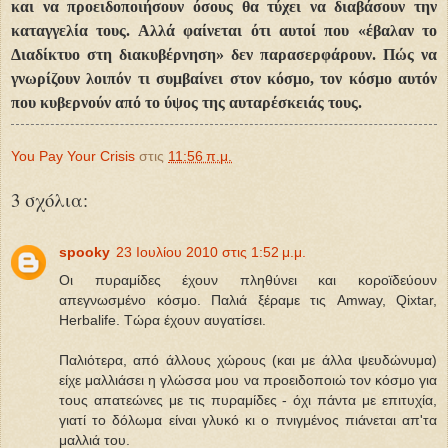
και να προειδοποιήσουν όσους θα τύχει να διαβάσουν την
καταγγελία τους. Αλλά φαίνεται ότι αυτοί που «έβαλαν το
Διαδίκτυο στη διακυβέρνηση» δεν παρασερφάρουν. Πώς να
γνωρίζουν λοιπόν τι συμβαίνει στον κόσμο, τον κόσμο αυτόν
που κυβερνούν από το ύψος της αυταρέσκειάς τους.
You Pay Your Crisis
στις
11:56 π.μ.
3 σχόλια:
spooky
23 Ιουλίου 2010 στις 1:52 μ.μ.
Οι πυραμίδες έχουν πληθύνει και κοροϊδεύουν
απεγνωσμένο κόσμο. Παλιά ξέραμε τις Amway, Qixtar,
Herbalife. Τώρα έχουν αυγατίσει.
Παλιότερα, από άλλους χώρους (και με άλλα ψευδώνυμα)
είχε μαλλιάσει η γλώσσα μου να προειδοποιώ τον κόσμο για
τους απατεώνες με τις πυραμίδες - όχι πάντα με επιτυχία,
γιατί το δόλωμα είναι γλυκό κι ο πνιγμένος πιάνεται απ'τα
μαλλιά του.